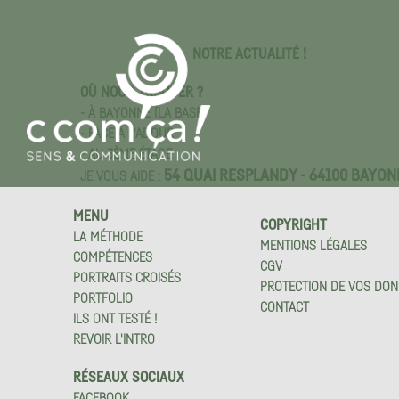
NOTRE ACTUALITÉ !
OÙ NOUS TROUVER ?
- À BAYONNE (LA BASE)
- FACE À L'ADOUR
- AU 3ÈME ÉTAGE
54 QUAI RESPLANDY - 64100 BAYON
JE VOUS AIDE :
MENU
COPYRIGHT
LA MÉTHODE
MENTIONS LÉGALES
COMPÉTENCES
CGV
PORTRAITS CROISÉS
PROTECTION DE VOS DO
PORTFOLIO
CONTACT
ILS ONT TESTÉ !
REVOIR L'INTRO
RÉSEAUX SOCIAUX
FACEBOOK